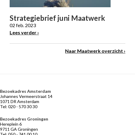
Strategiebrief juni Maatwerk
02 feb. 2023
Lees verder
Naar Maatwerk overzicht
Bezoekadres Amsterdam
VERMOGENSBEHEER
NIEUWS
BELEGGERSGIRO
OVER
Johannes Vermeerstraat 14
OPTIMIX
Adviseurs
Marktontwikkelingen
Beleggingsfondsen
1071 DR Amsterdam
die
Tel: 020 - 570 30 30
Historie
Praktische
meebeleggen
informatie
Medewerkers
Optimix
Bezoekadres Groningen
Stichtingen
Hereplein 6
Desk
9711 GA Groningen
Tel: 050 - 741 00 10