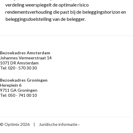
verdeling weerspiegelt de optimale risico
rendementsverhouding die past bij de beleggingshorizon en
beleggingsdoelstelling van de belegger.
Bezoekadres Amsterdam
VERMOGENSBEHEER
NIEUWS
BELEGGERSGIRO
OVER
Johannes Vermeerstraat 14
OPTIMIX
Adviseurs
Marktontwikkelingen
Beleggingsfondsen
1071 DR Amsterdam
die
Tel: 020 - 570 30 30
Historie
Praktische
meebeleggen
informatie
Medewerkers
Optimix
Bezoekadres Groningen
Stichtingen
Hereplein 6
Desk
9711 GA Groningen
Tel: 050 - 741 00 10
Vermogensbeheer
volgens
Optimix
Maak
kennis
met
© Optimix 2026
|
Juridische informatie
Optimix