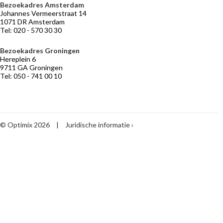
Bezoekadres Amsterdam
VERMOGENSBEHEER
NIEUWS
BELEGGERSGIRO
OVER
Johannes Vermeerstraat 14
OPTIMIX
Adviseurs
Marktontwikkelingen
Beleggingsfondsen
1071 DR Amsterdam
die
Tel: 020 - 570 30 30
Historie
Praktische
meebeleggen
informatie
Medewerkers
Optimix
Bezoekadres Groningen
Stichtingen
Hereplein 6
Desk
9711 GA Groningen
Tel: 050 - 741 00 10
Vermogensbeheer
volgens
Optimix
Maak
kennis
met
© Optimix 2026
|
Juridische informatie
Optimix
Toegankelijkheid
Begrippenlijst