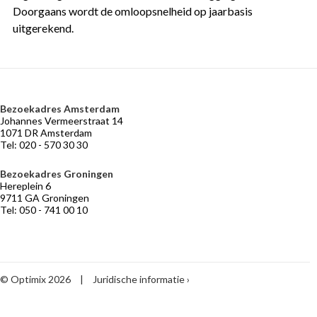
Doorgaans wordt de omloopsnelheid op jaarbasis
uitgerekend.
Bezoekadres Amsterdam
VERMOGENSBEHEER
NIEUWS
BELEGGERSGIRO
OVER
Johannes Vermeerstraat 14
OPTIMIX
Adviseurs
Marktontwikkelingen
Beleggingsfondsen
1071 DR Amsterdam
die
Tel: 020 - 570 30 30
Historie
Praktische
meebeleggen
informatie
Medewerkers
Optimix
Bezoekadres Groningen
Stichtingen
Hereplein 6
Desk
9711 GA Groningen
Tel: 050 - 741 00 10
Vermogensbeheer
volgens
Optimix
Maak
kennis
met
© Optimix 2026
|
Juridische informatie
Optimix
Toegankelijkheid