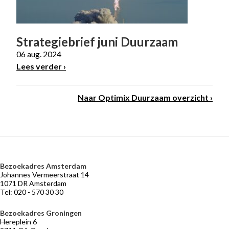
Strategiebrief juni Duurzaam
06 aug. 2024
Lees verder
Naar Optimix Duurzaam overzicht
Bezoekadres Amsterdam
VERMOGENSBEHEER
NIEUWS
BELEGGERSGIRO
OVER
Johannes Vermeerstraat 14
OPTIMIX
Adviseurs
Marktontwikkelingen
Beleggingsfondsen
1071 DR Amsterdam
die
Tel: 020 - 570 30 30
Historie
Praktische
meebeleggen
informatie
Medewerkers
Optimix
Bezoekadres Groningen
Stichtingen
Hereplein 6
Desk