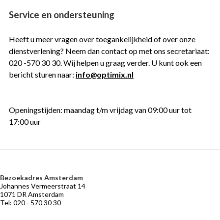
Service en ondersteuning
Heeft u meer vragen over toegankelijkheid of over onze
dienstverlening? Neem dan contact op met ons secretariaat:
020 -570 30 30. Wij helpen u graag verder. U kunt ook een
bericht sturen naar:
info@optimix.nl
Openingstijden: maandag t/m vrijdag van 09:00 uur tot
17:00 uur
Bezoekadres Amsterdam
VERMOGENSBEHEER
NIEUWS
BELEGGERSGIRO
OVER
Johannes Vermeerstraat 14
OPTIMIX
Adviseurs
Marktontwikkelingen
Beleggingsfondsen
1071 DR Amsterdam
die
Tel: 020 - 570 30 30
Historie
Praktische
meebeleggen
informatie
Medewerkers