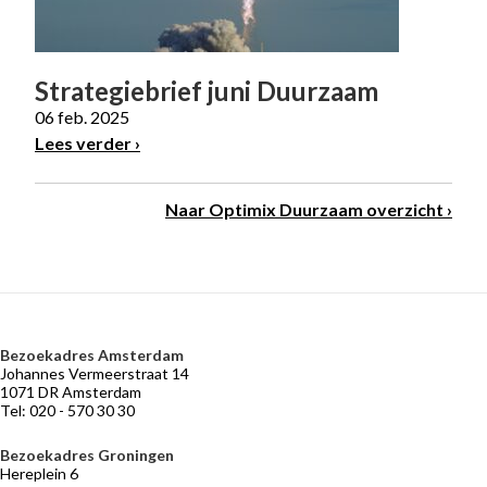
Strategiebrief juni Duurzaam
06 feb. 2025
Lees verder
Naar Optimix Duurzaam overzicht
Bezoekadres Amsterdam
VERMOGENSBEHEER
NIEUWS
BELEGGERSGIRO
OVER
Johannes Vermeerstraat 14
OPTIMIX
Adviseurs
Marktontwikkelingen
Beleggingsfondsen
1071 DR Amsterdam
die
Tel: 020 - 570 30 30
Historie
Praktische
meebeleggen
informatie
Medewerkers
Optimix
Bezoekadres Groningen
Stichtingen
Hereplein 6
Desk