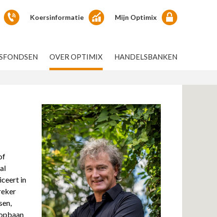
Koersinformatie
Mijn Optimix
GSFONDSEN
OVER OPTIMIX
HANDELSBANKEN
of
al
ceert in
reker
sen,
oopbaan