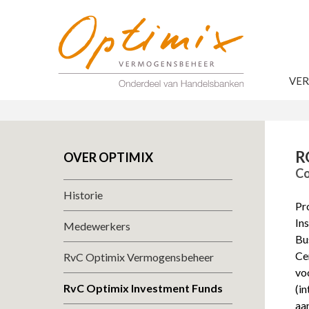
VE
R
OVER OPTIMIX
Co
Historie
Pro
Ins
Medewerkers
Bu
Ce
RvC Optimix Vermogensbeheer
vo
RvC Optimix Investment Funds
(i
aa