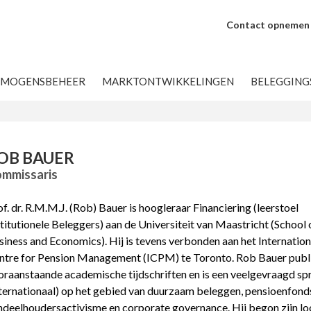
Contact opnemen
RMOGENSBEHEER
MARKTONTWIKKELINGEN
BELEGGIN
OB BAUER
mmissaris
f. dr. R.M.M.J. (Rob) Bauer is hoogleraar Financiering (leerstoel
titutionele Beleggers) aan de Universiteit van Maastricht (School 
siness and Economics). Hij is tevens verbonden aan het Internation
ntre for Pension Management (ICPM) te Toronto. Rob Bauer publi
oraanstaande academische tijdschriften en is een veelgevraagd sp
nternationaal) op het gebied van duurzaam beleggen, pensioenfond
ndeelhoudersactivisme en corporate governance. Hij begon zijn l