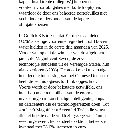
kapitaalmarktrente opliep. Wij hebben een
voorkeur voor obligaties met korte looptijden,
waardoor de door ons beheerde portefeuilles niet
veel hinder ondervonden van de lagere
obligatiekoersen.
In Grafiek 3 is te zien dat Europese aandelen
(+6%) als enige voorname regio het hoofd boven
water hielden in de eerste drie maanden van 2025.
Verder valt op dat de winnaar van de afgelopen
jaren, de Magnificent Seven, de zeven
technologie-aandelen uit de Verenigde Staten, hun
glans verloren (-20%). De goedkope kunstmatige
intelligentie toepassing van het Chinese Deepseek
heeft de technologiesector flink opgeschud.
Voorts wordt er door beleggers getwijfeld, ons
incluis, aan de rentabiliteit van de enorme
investeringen in kunstmatige intelligentie, chips
en datacenters die de technologiereuzen doen. Tot
slot heeft Magnificent Seven lid Tesla alle winst
die het boekte na de verkiezingszege van Trump
weer ingeleverd, het aandeel daalde in het eerste
kwartaal met 38,6%, gemeten in euro.