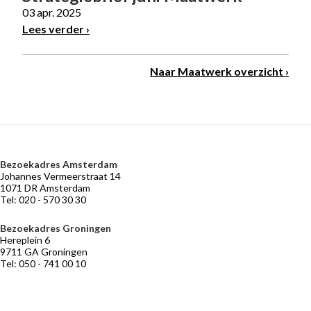
03 apr. 2025
Lees verder
Naar Maatwerk overzicht
Bezoekadres Amsterdam
VERMOGENSBEHEER
NIEUWS
BELEGGERSGIRO
OVER
Johannes Vermeerstraat 14
OPTIMIX
Adviseurs
Marktontwikkelingen
Beleggingsfondsen
1071 DR Amsterdam
die
Tel: 020 - 570 30 30
Historie
Praktische
meebeleggen
informatie
Medewerkers
Optimix
Bezoekadres Groningen
Stichtingen
Hereplein 6
Desk
9711 GA Groningen
Tel: 050 - 741 00 10
Vermogensbeheer
volgens
Optimix
Maak