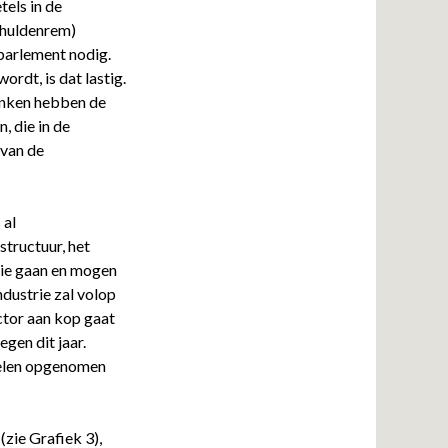
els in de
chuldenrem)
 parlement nodig.
rdt, is dat lastig.
lanken hebben de
 die in de
van de
 al
structuur, het
sie gaan en mogen
dustrie zal volop
ector aan kop gaat
gen dit jaar.
delen opgenomen
(zie Grafiek 3),