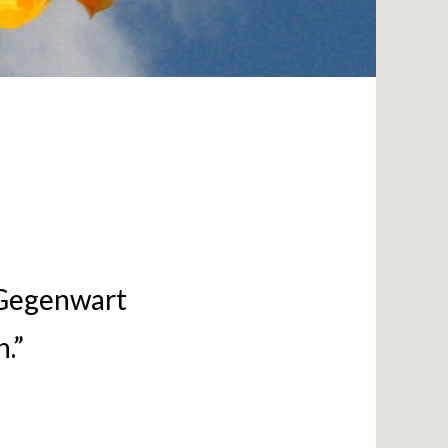
 Gegenwart
.”