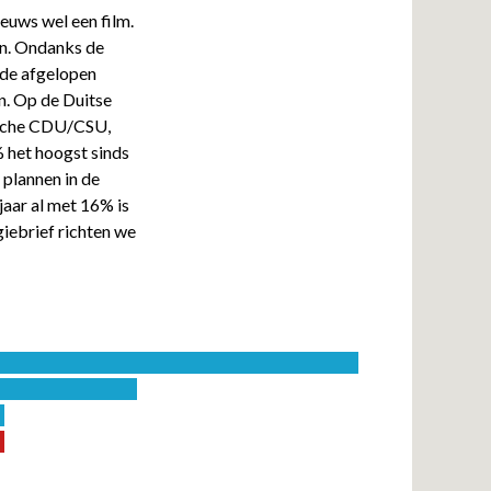
euws wel een film.
en. Ondanks de
 de afgelopen
n. Op de Duitse
ische CDU/CSU,
 het hoogst sinds
 plannen in de
jaar al met 16% is
iebrief richten we