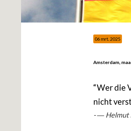
06 mrt. 2025
Amsterdam, maa
“Wer die 
nicht vers
― Helmut 