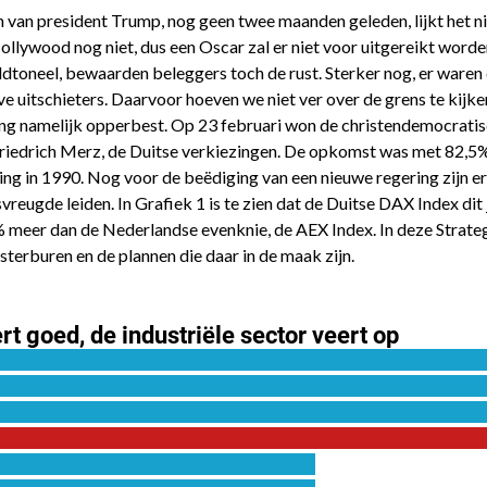
n van president Trump, nog geen twee maanden geleden, lijkt het ni
llywood nog niet, dus een Oscar zal er niet voor uitgereikt word
ldtoneel, bewaarden beleggers toch de rust. Sterker nog, er waren
e uitschieters. Daarvoor hoeven we niet ver over de grens te kijke
ing namelijk opperbest. Op 23 februari won de christendemocrat
Friedrich Merz, de Duitse verkiezingen. De opkomst was met 82,5%
ng in 1990. Nog voor de beëdiging van een nieuwe regering zijn er
vreugde leiden. In Grafiek 1 is te zien dat de Duitse DAX Index dit 
 meer dan de Nederlandse evenknie, de AEX Index. In deze Strateg
terburen en de plannen die daar in de maak zijn.