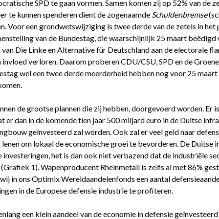
cratische SPD te gaan vormen. Samen komen zij op 52% van de zet
r te kunnen spenderen dient de zogenaamde
Schuldenbremse
(s
n. Voor een grondwetswijziging is twee derde van de zetels in het
nstelling van de Bundestag, die waarschijnlijk 25 maart beëdigd wo
 van Die Linke en Alternative für Deutschland aan de electorale f
n invloed verloren. Daarom proberen CDU/CSU, SPD en de Groenen,
estag wel een twee derde meerderheid hebben nog voor 25 maart 
 komen.
unnen de grootse plannen die zij hebben, doorgevoerd worden. Er is
er dan in de komende tien jaar 500 miljard euro in de Duitse infra
ngbouw geïnvesteerd zal worden. Ook zal er veel geld naar defen
 lenen om lokaal de economische groei te bevorderen. De Duitse in
 investeringen, het is dan ook niet verbazend dat de industriële s
 (Grafiek 1). Wapenproducent Rheinmetall is zelfs al met 86% geste
wij in ons Optimix Wereldaandelenfonds een aantal defensieaan
ngen in de Europese defensie industrie te profiteren.
enlang een klein aandeel van de economie in defensie geïnvesteerd 