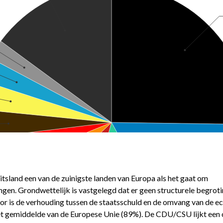
uitsland een van de zuinigste landen van Europa als het gaat om
ngen. Grondwettelijk is vastgelegd dat er geen structurele begrot
or is de verhouding tussen de staatsschuld en de omvang van de ec
t gemiddelde van de Europese Unie (89%). De CDU/CSU lijkt een c