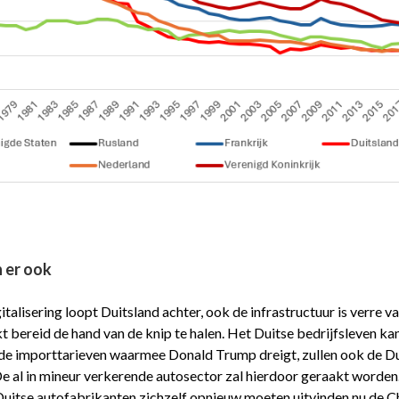
n er ook
italisering loopt Duitsland achter, ook de infrastructuur is verre va
kt bereid de hand van de knip te halen. Het Duitse bedrijfsleven ka
, de importtarieven waarmee Donald Trump dreigt, zullen ook de Du
e al in mineur verkerende autosector zal hierdoor geraakt worden.
 Duitse autofabrikanten zichzelf opnieuw moeten uitvinden nu de C