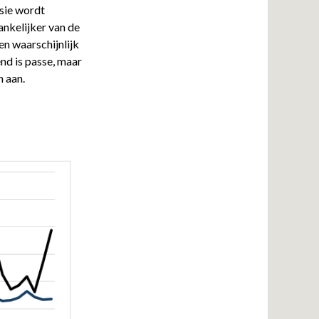
nsie wordt
nkelijker van de
n waarschijnlijk
nd is passe, maar
n aan.