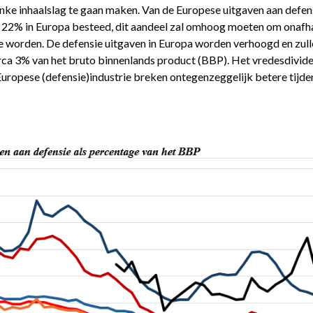
flinke inhaalslag te gaan maken. Van de Europese uitgaven aan defe
22% in Europa besteed, dit aandeel zal omhoog moeten om onafha
e worden. De defensie uitgaven in Europa worden verhoogd en zulle
rca 3% van het bruto binnenlands product (BBP). Het vredesdivide
Europese (defensie)industrie breken ontegenzeggelijk betere tijde