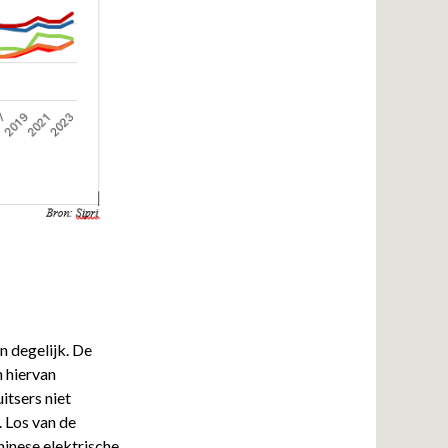
n degelijk. De
n hiervan
itsers niet
 Los van de
hinese elektrische