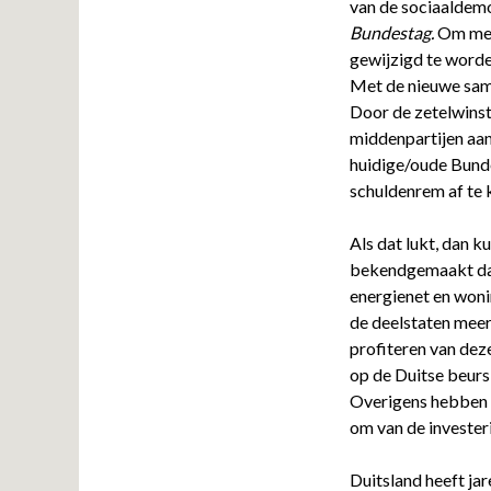
van de sociaaldemo
Bundestag.
Om mee
gewijzigd te worde
Met de nieuwe same
Door de zetelwinst
middenpartijen aa
huidige/oude Bund
schuldenrem af te
Als dat lukt, dan k
bekendgemaakt dat 
energienet en woni
de deelstaten meer
profiteren van deze
op de Duitse beurs
Overigens hebben 
om van de investeri
Duitsland heeft jar