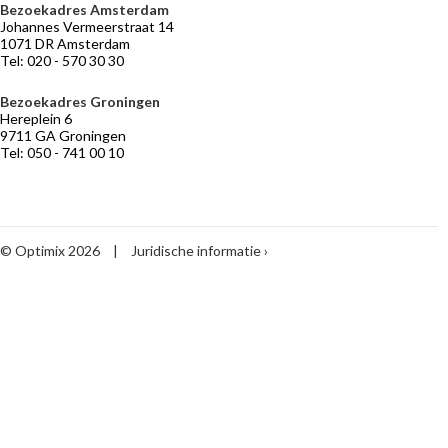
Bezoekadres Amsterdam
VERMOGENSBEHEER
NIEUWS
BELEGGERSGIRO
OVER
Johannes Vermeerstraat 14
OPTIMIX
Adviseurs
Marktontwikkelingen
Beleggingsfondsen
1071 DR Amsterdam
die
Tel: 020 - 570 30 30
Historie
Praktische
meebeleggen
informatie
Medewerkers
Optimix
Bezoekadres Groningen
Stichtingen
Hereplein 6
Desk
9711 GA Groningen
Tel: 050 - 741 00 10
Vermogensbeheer
volgens
Optimix
Maak
kennis
met
© Optimix 2026
|
Juridische informatie
Optimix
Toegankelijkheid
Begrippenlijst