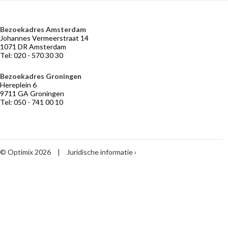
Bezoekadres Amsterdam
VERMOGENSBEHEER
NIEUWS
BELEGGERSGIRO
OVER
Johannes Vermeerstraat 14
OPTIMIX
Adviseurs
Marktontwikkelingen
Beleggingsfondsen
1071 DR Amsterdam
die
Tel: 020 - 570 30 30
Historie
Praktische
meebeleggen
informatie
Medewerkers
Optimix
Bezoekadres Groningen
Stichtingen
Hereplein 6
Desk
9711 GA Groningen
Tel: 050 - 741 00 10
Vermogensbeheer
volgens
Optimix
Maak
kennis
met
© Optimix 2026
|
Juridische informatie
Optimix
Toegankelijkheid
Begrippenlijst