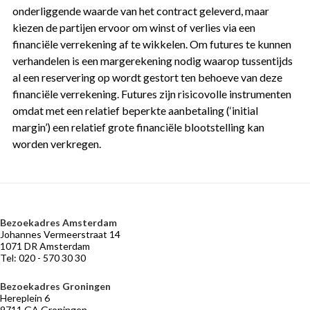
onderliggende waarde van het contract geleverd, maar
kiezen de partijen ervoor om winst of verlies via een
financiële verrekening af te wikkelen. Om futures te kunnen
verhandelen is een margerekening nodig waarop tussentijds
al een reservering op wordt gestort ten behoeve van deze
financiële verrekening. Futures zijn risicovolle instrumenten
omdat met een relatief beperkte aanbetaling (‘initial
margin’) een relatief grote financiële blootstelling kan
worden verkregen.
Bezoekadres Amsterdam
VERMOGENSBEHEER
NIEUWS
BELEGGERSGIRO
OVER
Johannes Vermeerstraat 14
OPTIMIX
Adviseurs
Marktontwikkelingen
Beleggingsfondsen
1071 DR Amsterdam
die
Tel: 020 - 570 30 30
Historie
Praktische
meebeleggen
informatie
Medewerkers
Optimix
Bezoekadres Groningen
Stichtingen
Hereplein 6
Desk
9711 GA Groningen