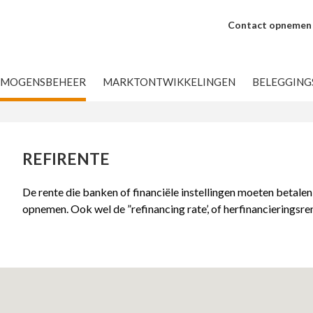
Contact opnemen
RMOGENSBEHEER
MARKTONTWIKKELINGEN
BELEGGIN
REFIRENTE
De rente die banken of financiële instellingen moeten betalen
opnemen. Ook wel de ”refinancing rate’, of herfinancieringsr