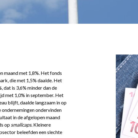
en maand met 1,8%. Het fonds
rk, die met 1,5% daalde. Het
 dat is 3,6% minder dan de
d met 1,0% in september. Het
eau blijft, daalde langzaam in op
de ondernemingen ondervinden
sultaat in de afgelopen maand
ds op
smallcaps
. Kleinere
psector beleefden een slechte