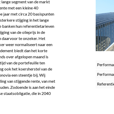
et lange segment van de markt
ente met een kleine 40
ee jaar met circa 20 basispunten
terkere stijging in het lange
le banken hun referentietarieven
jging van de olieprijs in de
n daarvoor te onzeker. Het
ker weer normaliseert naar een
ndement biedt dan het korte
onds over afgelopen maand is
ijd van de portefeuille ten
Performa
eg ook het koersherstel van de
Performa
ovia een steentje bij. Wij
ing van stijgende rente, van met
Referenti
ouden. Zodoende is aan het einde
e staatsobligatie, die in 2040