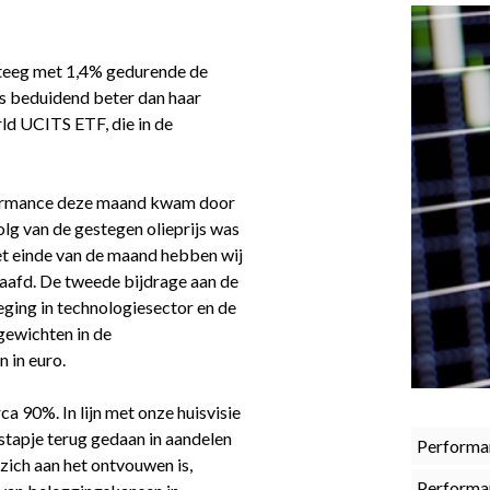
teeg met 1,4% gedurende de
s beduidend beter dan haar
ld UCITS ETF, die in de
rformance deze maand kwam door
olg van de gestegen olieprijs was
het einde van de maand hebben wij
haafd. De tweede bijdrage aan de
ing in technologiesector en de
gewichten in de
 in euro.
a 90%. In lijn met onze huisvisie
tapje terug gedaan in aandelen
Performa
zich aan het ontvouwen is,
Performa