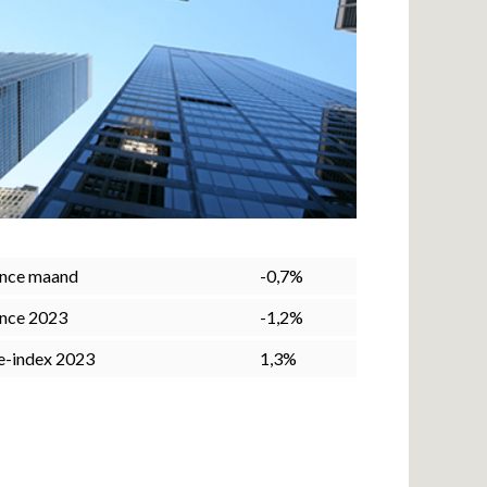
nce maand
-0,7%
nce 2023
-1,2%
e-index 2023
1,3%