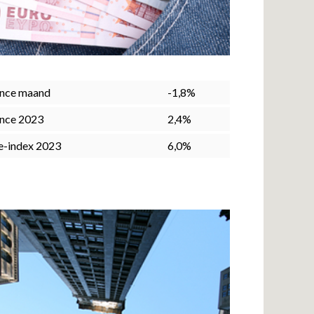
nce maand
-1,8%
nce 2023
2,4%
e-index 2023
6,0%