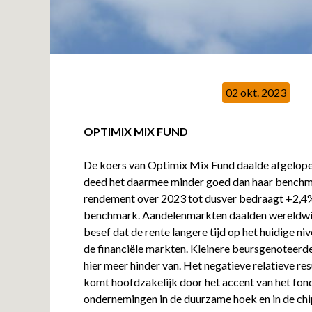
02 okt. 2023
OPTIMIX MIX FUND
De koers van Optimix Mix Fund daalde afgelop
deed het daarmee minder goed dan haar benchma
rendement over 2023 tot dusver bedraagt +2,4%,
benchmark. Aandelenmarkten daalden wereldwij
besef dat de rente langere tijd op het huidige niv
de financiële markten. Kleinere beursgenoteer
hier meer hinder van. Het negatieve relatieve re
komt hoofdzakelijk door het accent van het fon
ondernemingen in de duurzame hoek en in de chi