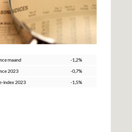
nce maand
-1,2%
nce 2023
-0,7%
e-index 2023
-1,5%