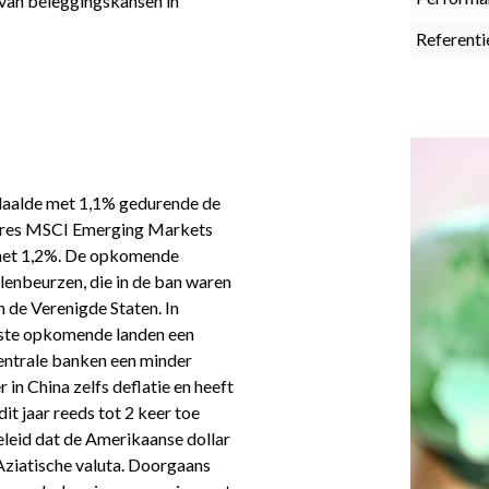
van beleggingskansen in
Referenti
daalde met 1,1% gedurende de
Shares MSCI Emerging Markets
 met 1,2%. De opkomende
enbeurzen, die in de ban waren
 de Verenigde Staten. In
meeste opkomende landen een
entrale banken een minder
r in China zelfs deflatie en heeft
it jaar reeds tot 2 keer toe
eleid dat de Amerikaanse dollar
 Aziatische valuta. Doorgaans