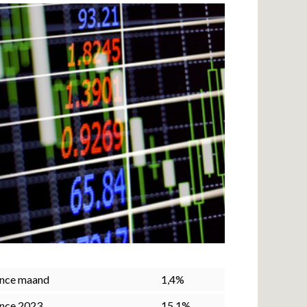
nce maand
1,4%
nce 2023
15,1%