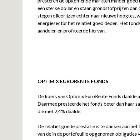
presteren de opkomende markten minder goed 
een sterke dollar en staan grondstofprijzen da
stegen olieprijzen echter naar nieuwe hoogtes, 
energiesector het relatief goed deden. Het fonds
aandelen en profiteerde hiervan.
OPTIMIX EURORENTE FONDS
De koers van Optimix EuroRente Fonds daalde 
Daarmee presteerde het fonds beter dan haar s
die met 2,4% daalde.
De relatief goede prestatie is te danken aan het 
van de in de portefeuille opgenomen obligaties v