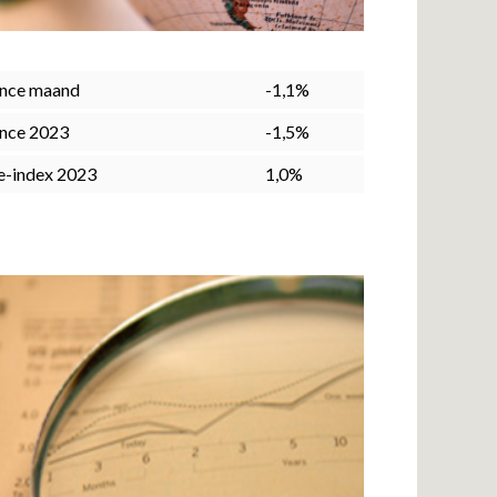
nce maand
-1,1%
nce 2023
-1,5%
e-index 2023
1,0%