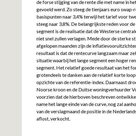
de forse stijging van de rente die met name in h
gevoeld werd. Zo steeg de tienjaars euro swap-r
basispunten naar 3,4% terwijl het tarief voor tw
steeg naar 3,8%. De belangrijkste reden voor de s
segment is de realisatie dat de Westerse centra
niet snel zullen verlagen. Mede door de sterke sti
afgelopen maanden zijn de inflatievooruitzichte
resultaat is dat de rentecurve langzaam maar ze
situatie waarbij het lange segment een hoger re
segment. Het relatief goede resultaat van het f
grotendeels te danken aan de relatief korte loopt
opzichte van de referentie-index. Daarnaast dro
Noorse kroon en de Duitse woningverhuurder Von
voorzien dat de hierboven beschreven ontwikkel
name het lange einde van de curve, nog zal aanh
van de verslagmaand de positie in de Nederlands
aflost, verkocht.