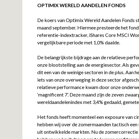
OPTIMIX WERELD AANDELEN FONDS
De koers van Optimix Wereld Aandelen Fonds s
maand september. Hiermee presteerde het fond
referentie-indextracker, iShares Core MSCI Wor
vergelijkbare periode met 1,0% daalde.
De belangrijkste bijdrage aan de relatieve pe
onze blootstelling aan de energiesector. Als gev
dit een van de weinige sectoren in de plus. Aan 
iets van onze overweging in deze sector afgesc
relatieve performance kwam door onze onderweg
‘magnificent 7’. Deze maand zijn de zeven zwaar
wereldaandelenindex met 3,4% gedaald, gemeten
Het fonds heeft momenteel een exposure van circ
hebben wij over de zomermaanden tactisch een s
uit ontwikkelde markten. Nu de zomercorrectie 