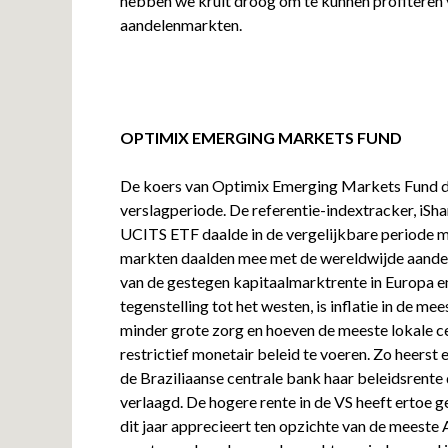
hebben we kruit droog om te kunnen profiteren 
aandelenmarkten.
OPTIMIX EMERGING MARKETS FUND
De koers van Optimix Emerging Markets Fund 
verslagperiode. De referentie-indextracker, i
UCITS ETF daalde in de vergelijkbare periode
markten daalden mee met de wereldwijde aandel
van de gestegen kapitaalmarktrente in Europa en
tegenstelling tot het westen, is inflatie in de 
minder grote zorg en hoeven de meeste lokale c
restrictief monetair beleid te voeren. Zo heerst e
de Braziliaanse centrale bank haar beleidsrente d
verlaagd. De hogere rente in de VS heeft ertoe g
dit jaar apprecieert ten opzichte van de meeste