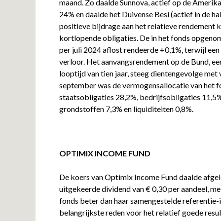
maand. Zo daalde Sunnova, actief op de Amerik
24% en daalde het Duivense Besi (actief in de ha
positieve bijdrage aan het relatieve rendement
kortlopende obligaties. De in het fonds opgeno
per juli 2024 aflost rendeerde +0,1%, terwijl e
verloor. Het aanvangsrendement op de Bund, een
looptijd van tien jaar, steeg dientengevolge me
september was de vermogensallocatie van het fo
staatsobligaties 28,2%, bedrijfsobligaties 11,5
grondstoffen 7,3% en liquiditeiten 0,8%.
OPTIMIX INCOME FUND
De koers van Optimix Income Fund daalde afgelo
uitgekeerde dividend van € 0,30 per aandeel, m
fonds beter dan haar samengestelde referentie-
belangrijkste reden voor het relatief goede resu