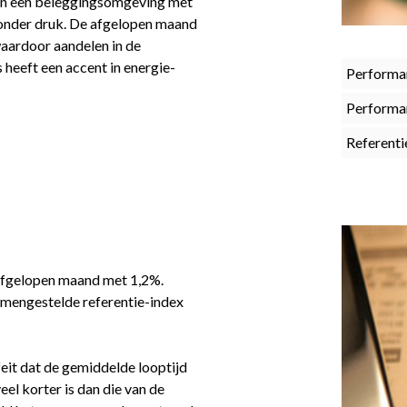
in een beleggingsomgeving met
n onder druk. De afgelopen maand
waardoor aandelen in de
 heeft een accent in energie-
Performa
Performa
Referenti
afgelopen maand met 1,2%.
amengestelde referentie-index
feit dat de gemiddelde looptijd
eel korter is dan die van de